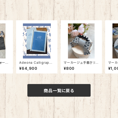
ォーマ
Adeona Calligraphy
マーカージュ手書きリ
マーカ
展示品
初級コース
ボン
ボン
¥64,900
¥800
¥1,0
商品一覧に戻る