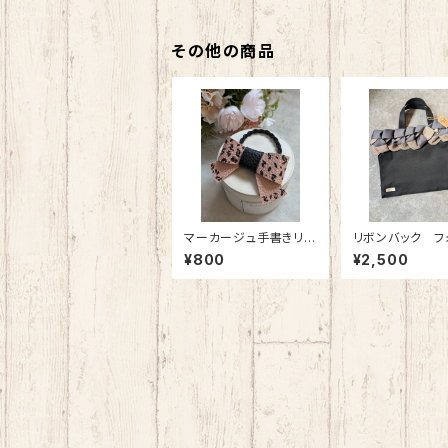
その他の商品
マーカージュ手書きリ
リボンバック フ
ボン
ルバック 特別
¥800
¥2,500