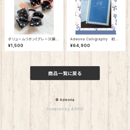
ボリュームリボン《グレー》《展示
Adeona Calligraphy 初級
品》
コース
¥1,500
¥64,900
商品一覧に戻る
© Adeona
Powered by