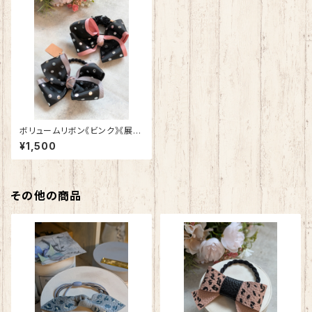
ボリュームリボン《ビンク》《展示
品》
¥1,500
その他の商品