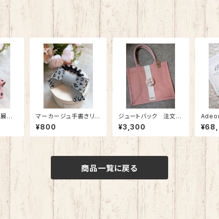
《展示
マーカージュ手書きリ
ジュートバック 注文後
Adeon
ボン
イニシャル入れ 特別
中級コ
¥800
¥3,300
¥68
価格
月後半
商品一覧に戻る