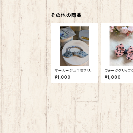
その他の商品
マーカージュ手書きリ
フォークグリップ
ボン
品》
¥1,000
¥1,800