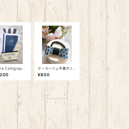
a Calligraphy
マーカージュ手書きリ
ース 《2025/4
ボン
,200
¥800
スタート》