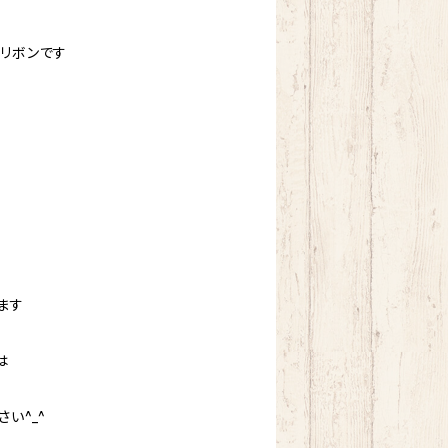
ルリボンです
ます
は
い^_^