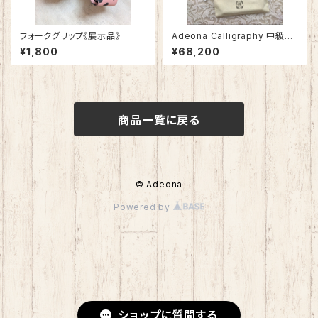
フォークグリップ《展示品》
Adeona Calligraphy 中級コ
ース 《2025/4月後半スター
¥1,800
¥68,200
ト》
商品一覧に戻る
© Adeona
Powered by
ショップに質問する