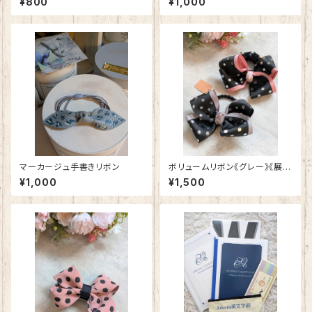
¥800
¥1,000
マーカージュ手書きリボン
ボリュームリボン《グレー》《展示
品》
¥1,000
¥1,500