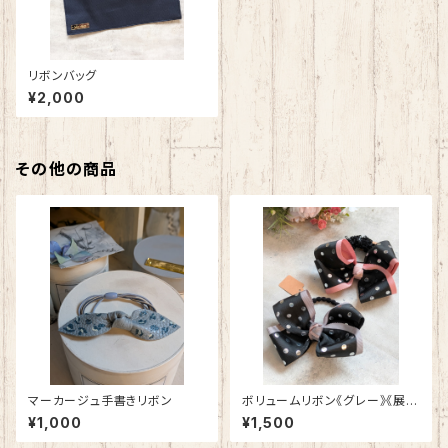
リボンバッグ
¥2,000
その他の商品
マーカージュ手書きリボン
ボリュームリボン《グレー》《展示
品》
¥1,000
¥1,500