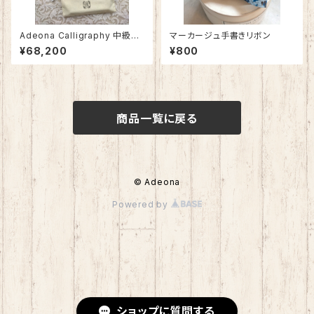
Adeona Calligraphy 中級コ
マーカージュ手書きリボン
ース 《2025/4月後半スター
¥68,200
¥800
ト》
商品一覧に戻る
© Adeona
Powered by
ショップに質問する